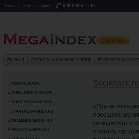
8-800-555-11-91
Бесплатная горячая линия
ГЛАВНАЯ
СТАТИСТИКА ВЗАИМОРАСЧЕТОВ
ПАРТНЕРСКАЯ ПРОГ
Socialtask.r
MEGAINDEX.RU
GURU.MEGAINDEX.RU
AUDIT.MEGAINDEX.RU
«Одноклассник
START.MEGAINDEX.RU
посещает огром
TEAM.MEGAINDEX.RU
конкурирует с 
RTB.MEGAINDEX.RU
поэтому продви