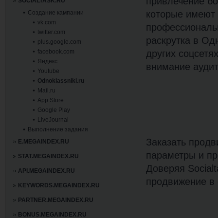
привлечение бо
SOCIALTASK.RU
которые имеют 
Создание кампании
vk.com
профессиональн
twitter.com
раскрутка в Од
plus.google.com
facebook.com
других соцсетя
Яндекс
внимание аудит
Youtube
Odnoklassniki.ru
Mail.ru
App Store
Google Play
LiveJournal
Выполнение задания
Заказать продв
E.MEGAINDEX.RU
параметры и пр
STAT.MEGAINDEX.RU
Доверяя Social
API.MEGAINDEX.RU
продвижение в 
KEYWORDS.MEGAINDEX.RU
PARTNER.MEGAINDEX.RU
BONUS.MEGAINDEX.RU