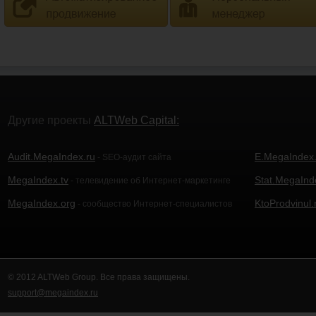
Другие проекты
ALTWeb Capital:
Audit.MegaIndex.ru
E.MegaIndex.
- SEO-аудит сайта
MegaIndex.tv
Stat.MegaInd
- телевидение об Интернет-маркетинге
MegaIndex.org
KtoProdvinul.
- сообщество Интернет-специалистов
© 2012 ALTWeb Group. Все права защищены.
support@megaindex.ru