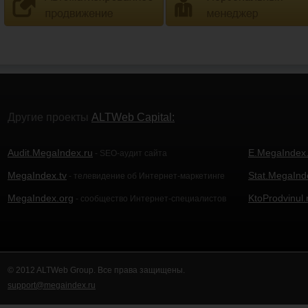
Другие проекты
ALTWeb Capital:
Audit.MegaIndex.ru
E.MegaIndex.
- SEO-аудит сайта
MegaIndex.tv
Stat.MegaInd
- телевидение об Интернет-маркетинге
MegaIndex.org
KtoProdvinul.
- сообщество Интернет-специалистов
© 2012 ALTWeb Group. Все права защищены.
support@megaindex.ru