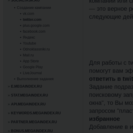
компании или с
SOCIALTASK.RU
— это верное 
Создание кампании
vk.com
следующие дей
twitter.com
plus.google.com
facebook.com
Яндекс
Youtube
Odnoklassniki.ru
Mail.ru
App Store
Для работы с t
Google Play
помогут вам эф
LiveJournal
ответить в twi
Выполнение задания
Задание подразу
E.MEGAINDEX.RU
поисковому зап
STAT.MEGAINDEX.RU
окна", то Вы м
API.MEGAINDEX.RU
запросом "плас
KEYWORDS.MEGAINDEX.RU
избранное
PARTNER.MEGAINDEX.RU
Добавление в и
BONUS.MEGAINDEX.RU